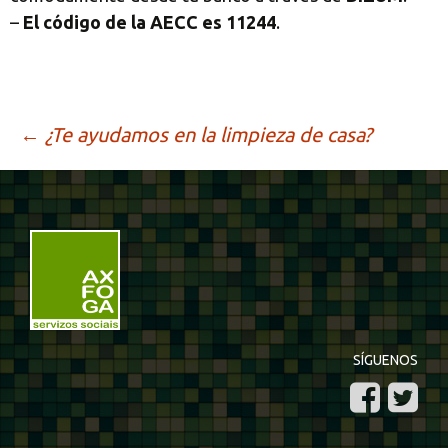
–
El código de la AECC es 11244
.
Ir
←
¿Te ayudamos en la limpieza de casa?
a
la
entrada
SÍGUENOS